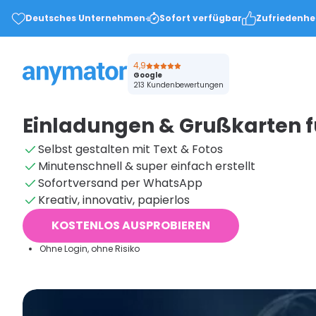
Deutsches Unternehmen
Sofort verfügbar
Zufriedenhe
4,9
Google
213 Kundenbewertungen
Einladungen & Grußkarten f
Selbst gestalten mit Text & Fotos
Minutenschnell & super einfach erstellt
Sofortversand per WhatsApp
Kreativ, innovativ, papierlos
KOSTENLOS AUSPROBIEREN
Ohne Login, ohne Risiko